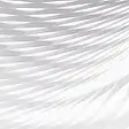
搜索
Search
导航
发现乐鱼体育
足球赛事
体育中心
服务类型
找到乐鱼体育官网