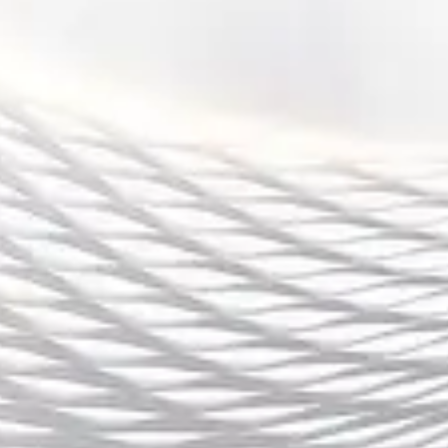
的更迭；第...
2025-10-07 18:10:44
电竞赛事直播观看途径大全推荐热门平台和频道分析
随着电子竞技（简称“电竞”）的快速发展，电竞赛事的
观众群体日益庞大，电竞赛事直播也逐渐成为一种受欢
迎的娱乐方式。电竞赛事不仅仅局限于比赛本身，还包
括分析、评论和互动等多元化内容，这些都吸引了大量
粉丝的关注。如今，电竞赛事直播平台和频道的选择越
来越多，玩家和观众可以通过不同的方式观看自己喜欢
的赛事。本...
2025-10-10 18:39:16