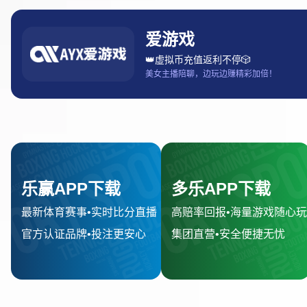
略布局，深耕市场，积极创新发展，并且以用户
突破。本文将从四个方面详细探讨牛宝体育（中
入分析其市场深耕的战略布局；其次，探讨如何
验的优化与提升；最后，分析数字化转型对行业
述，我们可以全面了解牛宝体育（中国）在数字
1、市场深耕战略布局
在数字经济迅速发展的背景下，牛宝体育（中国
脚跟。牛宝体育（中国）通过多元化的业务布局
产品和服务。
首先，牛宝体育（中国）针对不同地区、不同消
市，注重高端用户的需求，推出定制化的服务和
产品，力求让更多普通消费者受益。
其次，牛宝体育（中国）通过拓展合作伙伴关系
台、赛事公司等进行战略合作，不仅能够提升品
权。
乐鱼体育app