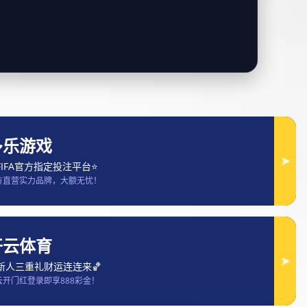
搜索
Search