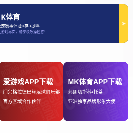
导航
发现乐鱼体育
足球赛事
体育中心
服务类型
找到乐鱼体育官网
乐鱼体育下载
乐鱼体育app
成立于2009年，总部坐落在中
国安徽省合肥市。作为一家专注于提供专业
培训和服务的公司，
乐鱼体育app
致力于为
社区居民和游客提供高质量的培训和服务体
验。