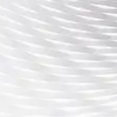
本文将详细解析皇冠网注册指南，帮助
冠网的新用户，还是已有经验的老用户
方面为你提供全面的解析：如何顺利完
如何保护账户不被盗用。每个方面将深入讲
2025-03-21 01:53:49
乐鱼体育下载
乐鱼体育app
成立于2009年，总部坐落在中国安