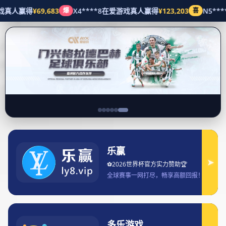
体育中心
首页
体育中心
英超冠军荣耀之路豪门争霸赛季全景深度解析历史与未来展望影
响
英超冠军荣耀之路豪门争霸赛季全景深
度解析历史与未来展望影响
2026-01-21 14:15:11
体育中心
文章摘要的内容：英超联赛自成立以来，凭借高度商业化运作、