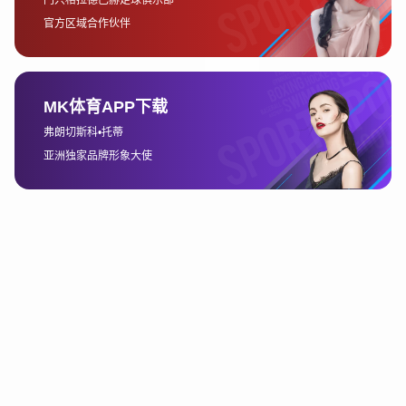
此外，俱乐部的整体运营与后勤保障同样不可忽视。从数据分析
到训练科技，从医疗团队到球员管理，现代英超冠军之路早已是
一项系统工程。
4、未来发展趋势展望
展望未来，英超冠军争夺将更加国际化。全球资本、球员与教练
的持续涌入，使英超成为世界足球人才的汇聚地，冠军含金量也
随之不断提升。
技术革新将深刻影响英超赛季格局。数据分析、人工智能与运动
科学的广泛应用，将使球队在备战与比赛中更加精细化，冠军竞
争也将更加理性而高效。
在商业层面，英超冠军的品牌价值仍有巨大增长空间。数字媒
体、全球转播与新兴市场的开发，将进一步放大冠军效应，推动
联赛整体生态升级。
同时，公平竞争与可持续发展将成为重要议题。财政公平政策、