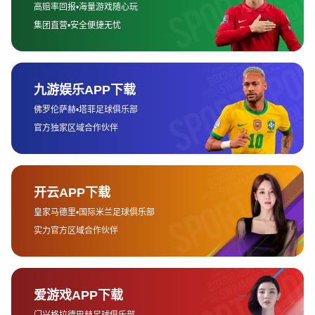
在激烈竞争中，中游球队的崛起同样不可忽视。莱斯特城奇迹式
夺冠，彻底打破豪门垄断的心理预期，使英超冠军更具开放性与
戏剧性，也强化了联赛整体吸引力。
豪门争霸塑造了英超独特的文化氛围。每一场强强对话，都是冠
军走势的重要节点，球迷情绪、媒体叙事与商业价值在此高度集
中，形成持续放大的联赛效应。
3、赛季关键要素剖析
英超冠军荣耀之路，从来不是单一因素决定的结果。阵容深度是
漫长赛季中的核心保障，伤病、轮换与多线作战能力，往往在冲
刺阶段左右最终排名。
主教练的战术调整能力同样至关重要。面对密集赛程与不同风格
对手，临场应变、人员使用以及心理调控，都是冠军球队必须具
备的关键素质。
赛季中的关键战役，往往成为冠军归属的分水岭。直接对话不仅
影响积分，更在心理层面产生连锁反应，胜负结果可能改变多支
球队的赛季走向。