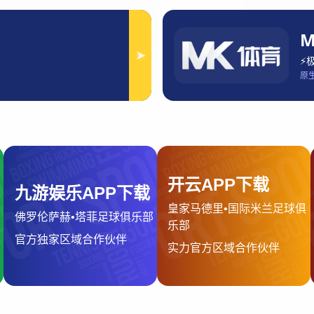
动较大，赛季走向也充满变数。通过对各队的战术布局、
析，本文将全面探讨各队的优劣势，预测哪些队伍有望在
的实力对比，揭示影响他们表现的内外部因素，为广大粉
赛季趋势的预测，并对未来的KPL赛季走向进行展望。
者恒强与新兴崛起
Pro和DYG等，一直以来占据着较为显赫的地位。这些战队凭
持着较强的竞争力。特别是在核心选手的把控上，这些战
py作为曾经的“王者”，无论是在选手个人水平还是战术执
他们通过调整阵容，展现了令人惊叹的复苏力。
逐渐崭露头角。AG超玩会凭借着年轻而富有活力的阵容，
的节奏。新兴队伍的崛起不仅让整个联赛更加充满竞争
战队虽然经验不足，但他们有着敢打敢拼的心态，并且能
迹。
差距逐渐缩小，赛季的发展更加不可预测。对于传统强队
而对于新兴队伍，如何在稳定性和经验的积累上逐步超越