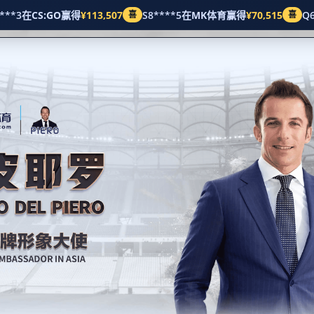
13594780123
育中心
服务类型
找到乐鱼体育官网