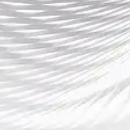
最近的新闻
徽
马赛最新引援风声再起多名强援目标浮现
的
球队阵容升级计划加速
2026-07-24 17:50:05
荷甲青训妖人横空出世闪耀联赛未来巨星
引发豪门关注足坛热议风潮
，