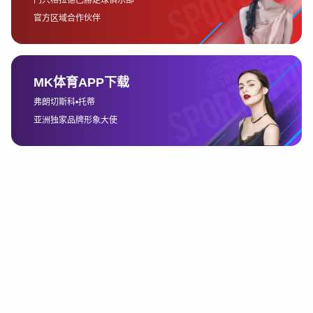
随着移动互联网的普及，斗鱼平台也为用户提供了移动端的观看
体验。无论是通过iOS还是Android系统，用户都可以通过下载斗
鱼APP，随时随地观看世俱杯赛事直播和回放。
乐鱼体育app
通过移动端观看，用户不仅可以获得与PC端类似的高清直播体
验，还可以通过手机的流量或Wi-Fi网络随时观看比赛。无论是在
家里、办公室还是外出途中，斗鱼APP都能让用户轻松享受世俱杯
赛事。
此外，斗鱼平台还支持智能电视和机顶盒等设备的观看。通过将
斗鱼平台与智能电视连接，用户可以在大屏幕上享受世俱杯比赛
的精彩表现。通过电视观看的观众可以获得更加沉浸式的观赛体
验，尽享高清画质和大屏效果。
总结：
通过斗鱼平台观看世俱杯全程比赛直播及精彩回放，无论是实时
赛事还是回放功能，都能为球迷提供极佳的观看体验。平台不仅
有高质量的直播和丰富的赛事回放内容，还提供了多种互动方
式，增加了观赛的乐趣。通过移动端和其他设备的支持，用户可