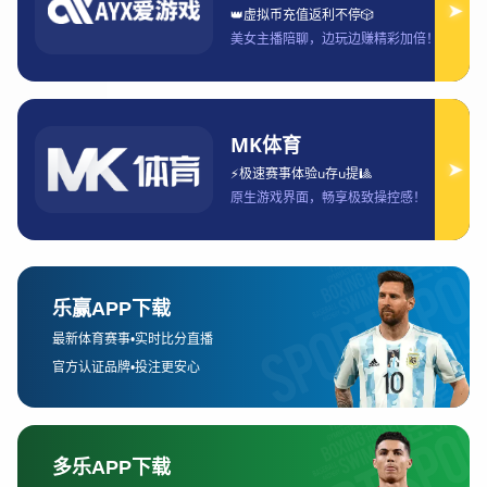
体验。
此外，斗鱼平台在直播过程中会安排专业解说员进行赛事讲解，
提供丰富的赛事数据和分析。对于球迷来说，了解赛事进程及球
员表现，能够更好地享受观看赛事的乐趣。无论是通过电脑版还
是移动端观看，斗鱼平台都能够为用户提供顺畅的直播服务。
2、如何在斗鱼平台观看精彩回放
除了赛事直播外，斗鱼平台同样支持用户观看精彩的回放。对于
错过直播的球迷来说，回放功能是一个非常方便的选择。要找到
世俱杯的回放内容，用户可以在斗鱼平台的搜索框中输入“世俱杯
回放”，或在相关赛事直播间的“历史回放”栏目中查找。
斗鱼平台的回放功能支持用户根据个人需求进行选择，可以选择
完整的比赛回放或是精彩片段回放。对于一些比赛中的关键时刻
或进球，平台还会将其单独截取并制作成短视频，供用户随时回
看。
此外，斗鱼的回放也支持在不同设备间同步观看。用户可以选择
在PC端、手机端、甚至智能电视上观看回放，保证了多样化的观
赛需求。而且平台会在赛事结束后迅速上传比赛回放，确保用户