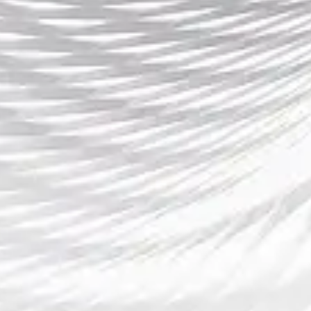
Search
导航
发现乐鱼体育
足球赛事
体育中心
服务类型
找到乐鱼体育官网
乐鱼体育下载
乐鱼体育app
成立于2009年，总部坐落在中国安徽省合肥